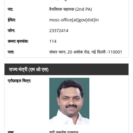
वैयक्तिक सहायक (2nd PA)
mosc-office[at]gov[dot]in
23372414
114
संचार भवन, 20 अशोक रोड, नई दिल्ली -110001
राज्य मंत्री (एम ओ एस)
श्री कमलेश पासवान