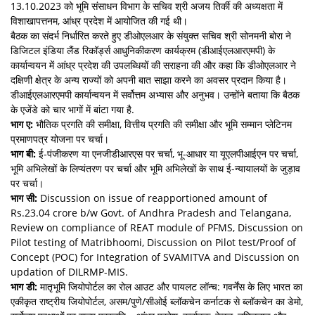
13.10.2023 को भूमि संसाधन विभाग के सचिव श्री अजय तिर्की की अध्यक्षता में
विशाखापत्तनम, आंध्र प्रदेश में आयोजित की गई थी।
बैठक का संदर्भ निर्धारित करते हुए डीओएलआर के संयुक्त सचिव श्री सोनमनी बोरा ने
डिजिटल इंडिया लैंड रिकॉर्ड्स आधुनिकीकरण कार्यक्रम (डीआईएलआरएमपी) के
कार्यान्वयन में आंध्र प्रदेश की उपलब्धियों की सराहना की और कहा कि डीओएलआर ने
दक्षिणी क्षेत्र के अन्य राज्यों को अपनी बात साझा करने का अवसर प्रदान किया है।
डीआईएलआरएमपी कार्यान्वयन में सर्वोत्तम अभ्यास और अनुभव। उन्होंने बताया कि बैठक
के एजेंडे को चार भागों में बांटा गया है.
भाग ए:
भौतिक प्रगति की समीक्षा, वित्तीय प्रगति की समीक्षा और भूमि सम्मान प्लेटिनम
प्रमाणपत्र योजना पर चर्चा।
भाग बी:
ई-पंजीकरण या एनजीडीआरएस पर चर्चा, भू-आधार या यूएलपीआईएन पर चर्चा,
भूमि अभिलेखों के लिप्यंतरण पर चर्चा और भूमि अभिलेखों के साथ ई-न्यायालयों के जुड़ाव
पर चर्चा।
भाग सी:
Discussion on issue of reapportioned amount of
Rs.23.04 crore b/w Govt. of Andhra Pradesh and Telangana,
Review on compliance of REAT module of PFMS, Discussion on
Pilot testing of Matribhoomi, Discussion on Pilot test/Proof of
Concept (POC) for Integration of SVAMITVA and Discussion on
updation of DILRMP-MIS.
भाग डी:
मातृभूमि जियोपोर्टल का रोल आउट और पायलट लॉन्च: गवर्नेंस के लिए भारत का
एकीकृत राष्ट्रीय जियोपोर्टल, असम/पुणे/सीओई ब्लॉकचेन कर्नाटक से ब्लॉकचेन का डेमो,