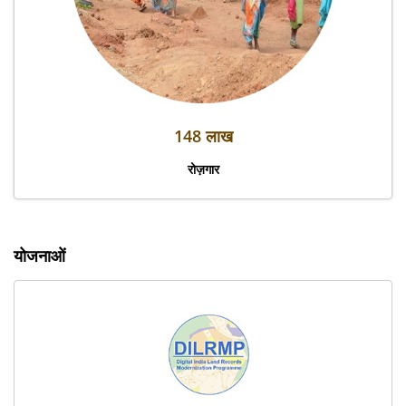
148 लाख
रोज़गार
योजनाओं