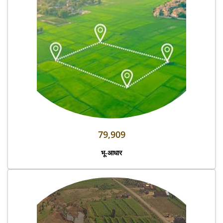
79,909
भू-आधार