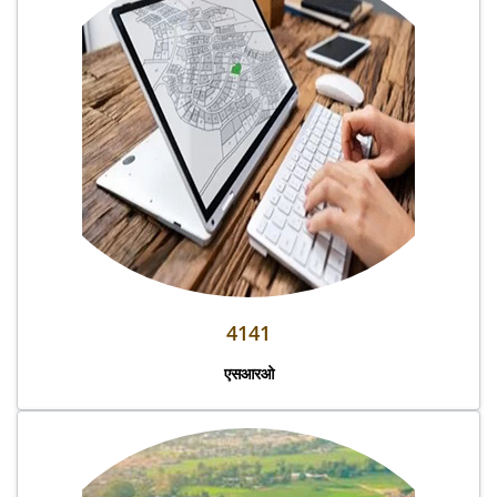
4141
एसआरओ