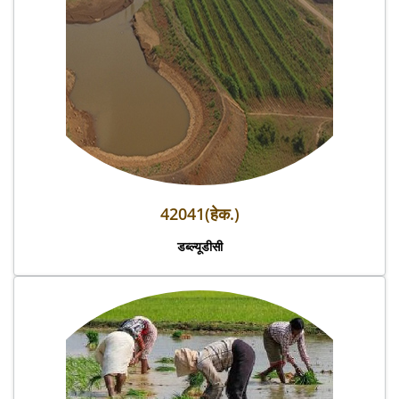
42041(हेक.)
डब्ल्यूडीसी